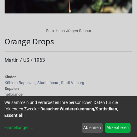
Foto:
Hans-Jürgen Schnur
Orange Drops
Martin /
US
/
1963
Kinder
Köhlers Rapunzel
,
Stadt Löbau
,
Stadt Velburg
Sepalen
hellorange
Korolle/Petalen
Wir sammeln und verarbeiten Ihre persönlichen Daten für die
orange
folgenden Zwecke:
Besucher Wiedererkennung/Statistiken,
Knospe/Blüte
Essentiell
.
einfach, mittelgross
Wuchs
Einstellungen
...
Ablehnen
Akzeptieren
halb hängend