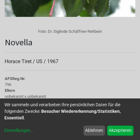
Foto:
Dr. Siglinde Schäffner-Rehbein
Novella
Horace Tiret /
US
/
1967
AFS
Reg.Nr.
796
Eltern
unbekannt x unbekannt
Kinder
Wir sammeln und verarbeiten Ihre persönlichen Daten für die
Dancing Flame
folgenden Zwecke:
Besucher Wiedererkennung/Statistiken,
Tubus
Essentiell
.
blassrosa
Sepalen
Einstellungen
...
Ablehnen
Akzeptieren
Unterseite dunkler, biegen schön auf, rosa mit hellen Spitzen
Korolle/Petalen