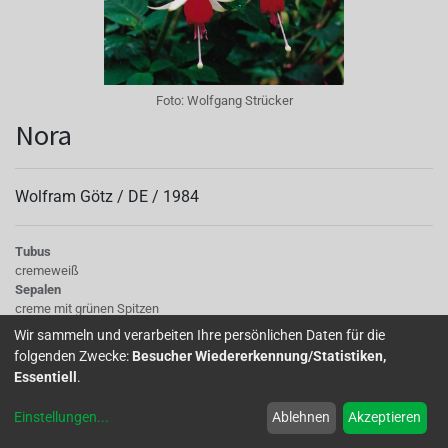
Foto:
Wolfgang Strücker
Nora
Wolfram Götz /
DE
/
1984
Tubus
cremeweiß
Sepalen
creme mit grünen Spitzen
Korolle/Petalen
Wir sammeln und verarbeiten Ihre persönlichen Daten für die
orangerot
folgenden Zwecke:
Besucher Wiedererkennung/Statistiken,
Knospe/Blüte
Essentiell
.
einfach, mittelgroß
Laub
Einstellungen
...
Ablehnen
Akzeptieren
kräftiges Grün
Wuchs