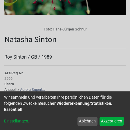
Foto:
Hans-Jürgen Schnur
Natasha Sinton
Roy Sinton /
GB
/
1989
AFS
Reg.Nr.
2566
Eltern
Anabell x
Aurora Superba
Tubus
Wir sammeln und verarbeiten Ihre persönlichen Daten für die
hellrosa
folgenden Zwecke:
Besucher Wiedererkennung/Statistiken,
Sepalen
Essentiell
.
hellrosa
Korolle/Petalen
Einstellungen
...
Ablehnen
Akzeptieren
hellrosa
Staubgefäße