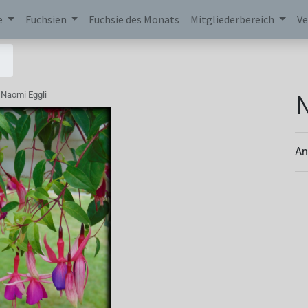
e
Fuchsien
Fuchsie des Monats
Mitgliederbereich
Ve
N
Naomi Eggli
An