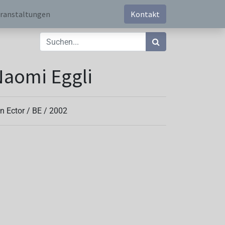
ranstaltungen
Kontakt
aomi Eggli
n Ector /
BE
/
2002