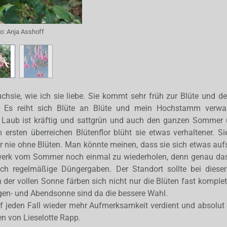
to:
Anja Asshoff
uchsie, wie ich sie liebe. Sie kommt sehr früh zur Blüte und der
. Es reiht sich Blüte an Blüte und mein Hochstamm verwan
Laub ist kräftig und sattgrün und auch den ganzen Sommer 
 ersten überreichen Blütenflor blüht sie etwas verhaltener. 
 nie ohne Blüten. Man könnte meinen, dass sie sich etwas aufs
werk vom Sommer noch einmal zu wiederholen, denn genau das
ch regelmäßige Düngergaben. Der Standort sollte bei diese
n der vollen Sonne färben sich nicht nur die Blüten fast komplet
rgen- und Abendsonne sind da die bessere Wahl.
uf jeden Fall wieder mehr Aufmerksamkeit verdient und absolut e
en von Lieselotte Rapp.