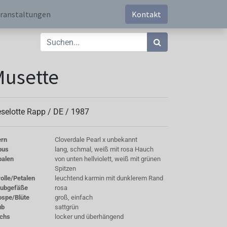
ranstaltungen
Kontakt
Musette
eselotte Rapp /
DE
/
1987
ern
Cloverdale Pearl x unbekannt
bus
lang, schmal, weiß mit rosa Hauch
palen
von unten hellviolett, weiß mit grünen
Spitzen
olle/Petalen
leuchtend karmin mit dunklerem Rand
aubgefäße
rosa
ospe/Blüte
groß, einfach
ub
sattgrün
chs
locker und überhängend