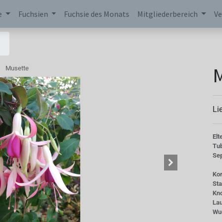
e
Fuchsien
Fuchsie des Monats
Mitgliederbereich
Ve
Musette
Li
Elt
Tu
Se
Kor
St
Kn
La
Wu