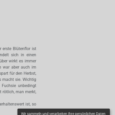
 erste Blütenflor ist
delt sich in einen
über wirkt es immer
Sie war aber auch im
part für den Herbst,
 macht sie. Wichtig
r Fuchsie unbedingt
t rötlich, man merkt,
rhaltenswert ist, so
Wir sammeln und verarbeiten Ihre persönlichen Daten