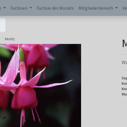
e
Fuchsien
Fuchsie des Monats
Mitgliederbereich
Ve
M
Moritz
Wa
Se
Kor
Kn
Wu