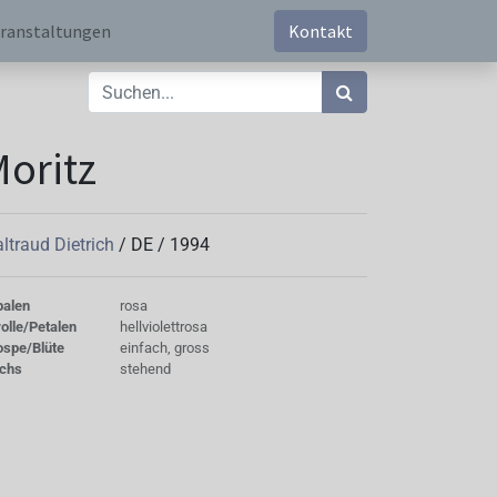
ranstaltungen
Kontakt
oritz
ltraud Dietrich
/
DE
/
1994
palen
rosa
olle/Petalen
hellviolettrosa
ospe/Blüte
einfach, gross
chs
stehend