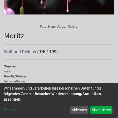
Foto:
Hans-Jürgen Schnur
Moritz
Waltraud Dietrich
/
DE
/
1994
Sepalen
rosa
Korolle/Petalen
hellviolettrosa
Knospe/Blüte
Wir sammeln und verarbeiten Ihre persönlichen Daten für die
einfach, gross
folgenden Zwecke:
Besucher Wiedererkennung/Statistiken,
Wuchs
Essentiell
.
stehend
Einstellungen
...
Ablehnen
Akzeptieren