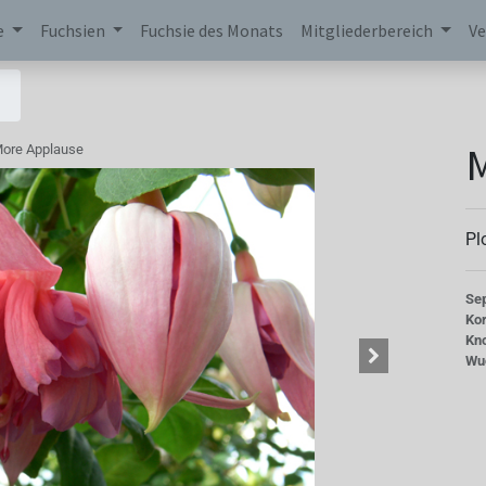
e
Fuchsien
Fuchsie des Monats
Mitgliederbereich
Ve
ore Applause
Pl
Se
Kor
Kn
Wu