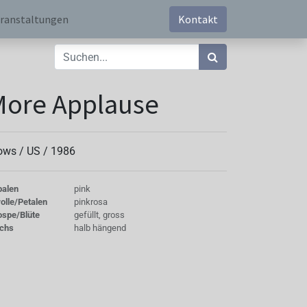
ranstaltungen
Kontakt
More Applause
ows /
US
/
1986
palen
pink
olle/Petalen
pinkrosa
ospe/Blüte
gefüllt, gross
chs
halb hängend