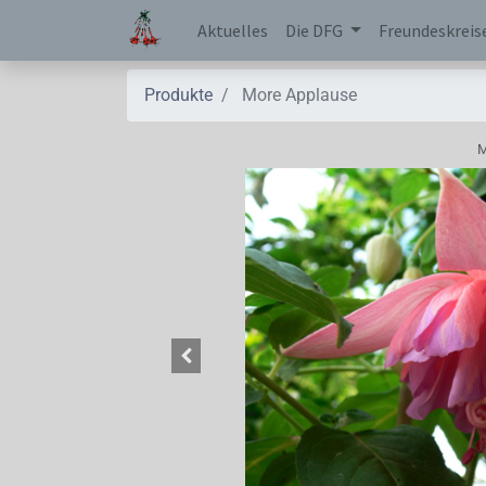
Aktuelles
Die DFG
Freundeskreis
Produkte
More Applause
M