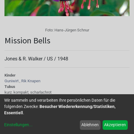
Foto:
Hans-Jürgen Schnur
Mission Bells
Jones & R. Walker /
US
/
1948
Kinder
Guniwirt
,
Rik Knapen
Tubus
kurz. kompakt, scharlachrot
Sepalen
Wir sammeln und verarbeiten Ihre persönlichen Daten für die
breit, hochgestellt, scharlachrot
folgenden Zwecke:
Besucher Wiedererkennung/Statistiken,
Korolle/Petalen
Essentiell
.
einfach, purpurblau, rot an der Basis
Staubgefäße
Einstellungen
...
Ablehnen
Akzeptieren
rot
Stempel