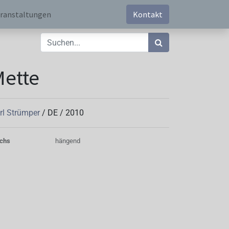
ranstaltungen
Kontakt
Mette
rl Strümper
/
DE
/
2010
chs
hängend