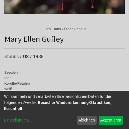
Foto:
Hans-Jürgen Schnur
Mary Ellen Guffey
Stubbs
/
US
/
1988
Sepalen
rosa
Korolle/Petalen
weiß
Knospe/Blüte
Wir sammeln und verarbeiten Ihre persönlichen Daten für die
gefüllt, gross
folgenden Zwecke:
Besucher Wiedererkennung/Statistiken,
Wuchs
Essentiell
.
halb hängend
Einstellungen
...
Ablehnen
Akzeptieren