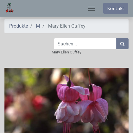
Kontakt
Produkte
M
Mary Ellen Guffey
Mary Ellen Guffey