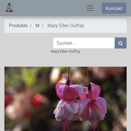
Kontakt
Produkte
M
Mary Ellen Guffey
Mary Ellen Guffey