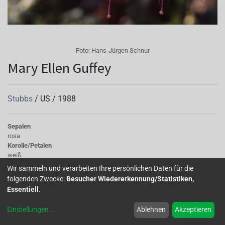
Foto:
Hans-Jürgen Schnur
Mary Ellen Guffey
Stubbs
/
US
/
1988
Sepalen
rosa
Korolle/Petalen
weiß
Knospe/Blüte
Wir sammeln und verarbeiten Ihre persönlichen Daten für die
gefüllt, gross
folgenden Zwecke:
Besucher Wiedererkennung/Statistiken,
Wuchs
Essentiell
.
halb hängend
Einstellungen
...
Ablehnen
Akzeptieren