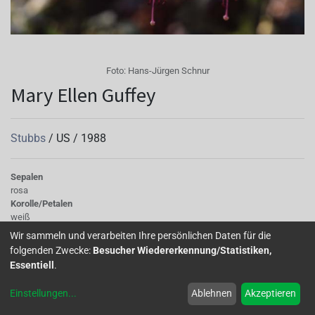
Foto:
Hans-Jürgen Schnur
Mary Ellen Guffey
Stubbs
/
US
/
1988
Sepalen
rosa
Korolle/Petalen
weiß
Knospe/Blüte
Wir sammeln und verarbeiten Ihre persönlichen Daten für die
gefüllt, gross
folgenden Zwecke:
Besucher Wiedererkennung/Statistiken,
Wuchs
Essentiell
.
halb hängend
Einstellungen
...
Ablehnen
Akzeptieren