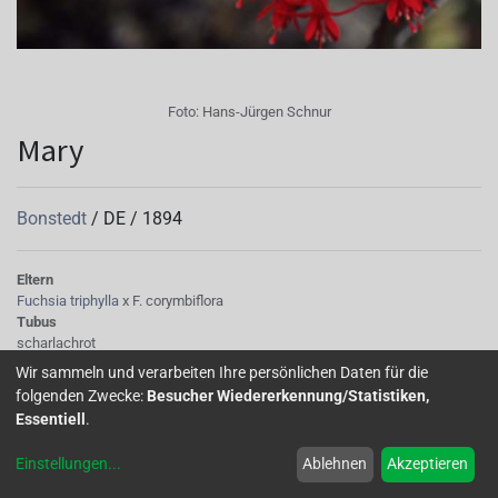
Foto:
Hans-Jürgen Schnur
Mary
Bonstedt
/
DE
/
1894
Eltern
Fuchsia triphylla
x F. corymbiflora
Tubus
scharlachrot
Sepalen
Wir sammeln und verarbeiten Ihre persönlichen Daten für die
horizontal, kurz, scharlachrot
folgenden Zwecke:
Besucher Wiedererkennung/Statistiken,
Korolle/Petalen
Essentiell
.
einfach, kurz, scharlachrot
Staubgefäße
Einstellungen
...
Ablehnen
Akzeptieren
rot mit weißen Staubgefäßen
Stempel