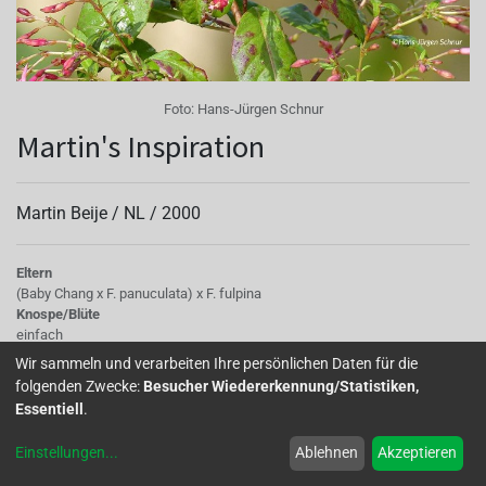
Foto:
Hans-Jürgen Schnur
Martin's Inspiration
Martin Beije /
NL
/
2000
Eltern
(Baby Chang x F. panuculata) x F. fulpina
Knospe/Blüte
einfach
Wuchs
Wir sammeln und verarbeiten Ihre persönlichen Daten für die
aufrechter Wuchs
folgenden Zwecke:
Besucher Wiedererkennung/Statistiken,
Essentiell
.
’Martins Inspiration’ ist für die Freunde der kleinblütigen
Einstellungen
...
Ablehnen
Akzeptieren
Fuchsien eine interessante Sorte. Die Sorte hat einen
niedrigen Wuchs und blüht reich. Eine Verwendung im