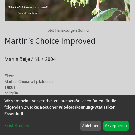
Foto:
Hans-Jürgen Schnur
Martin's Choice Improved
Martin Beije /
NL
/
2004
Eltern
Martins Choice x f.pilaloensis
Tubus
hellgrün
Sepalen
Wir sammeln und verarbeiten Ihre persönlichen Daten für die
hellgrün
folgenden Zwecke:
Besucher Wiedererkennung/Statistiken,
Korolle/Petalen
Essentiell
.
hellgelb
Knospe/Blüte
Einstellungen
...
Ablehnen
Akzeptieren
einfach, lang
Wuchs