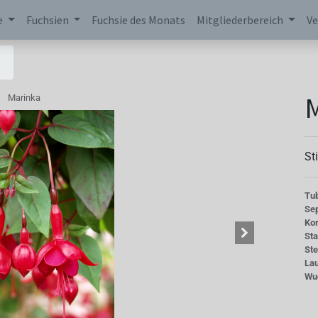
e
Fuchsien
Fuchsie des Monats
Mitgliederbereich
Ve
Marinka
St
Tu
Se
Kor
St
St
La
Wu