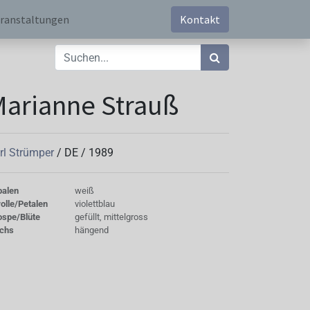
ranstaltungen
Kontakt
arianne Strauß
rl Strümper
/
DE
/
1989
palen
weiß
olle/Petalen
violettblau
ospe/Blüte
gefüllt, mittelgross
chs
hängend