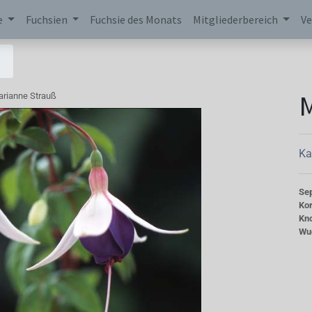
e
Fuchsien
Fuchsie des Monats
Mitgliederbereich
Ve
M
rianne Strauß
Ka
Se
Kor
Kn
Wu