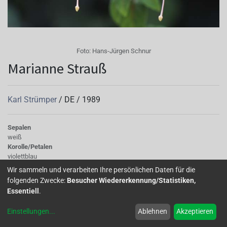
Foto:
Hans-Jürgen Schnur
Marianne Strauß
Karl Strümper
/
DE
/
1989
Sepalen
weiß
Korolle/Petalen
violettblau
Knospe/Blüte
Wir sammeln und verarbeiten Ihre persönlichen Daten für die
gefüllt, mittelgross
folgenden Zwecke:
Besucher Wiedererkennung/Statistiken,
Wuchs
Essentiell
.
hängend
Einstellungen
...
Ablehnen
Akzeptieren