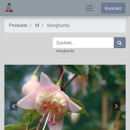
Kontakt
Produkte
M
Margharita
Margharita