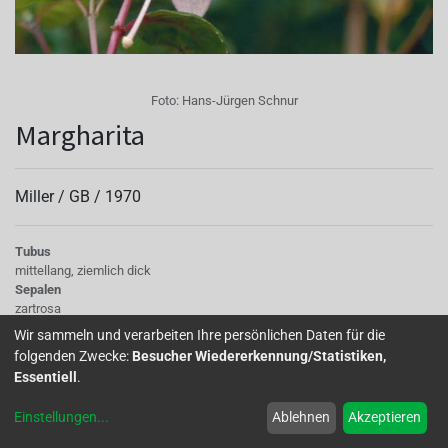
Foto:
Hans-Jürgen Schnur
Margharita
Miller /
GB
/
1970
Tubus
mittellang, ziemlich dick
Sepalen
zartrosa
Korolle/Petalen
Wir sammeln und verarbeiten Ihre persönlichen Daten für die
weiß
folgenden Zwecke:
Besucher Wiedererkennung/Statistiken,
Staubgefäße
Essentiell
.
zartrosa
Stempel
Einstellungen
...
Ablehnen
Akzeptieren
cremeweiß
Knospe/Blüte