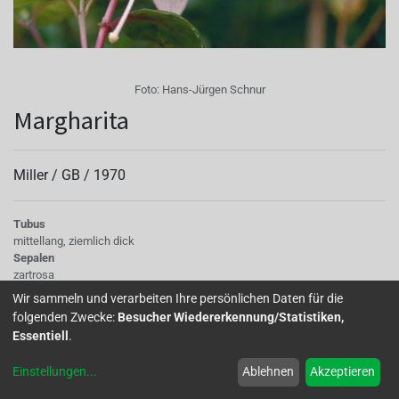
Foto:
Hans-Jürgen Schnur
Margharita
Miller /
GB
/
1970
Tubus
mittellang, ziemlich dick
Sepalen
zartrosa
Korolle/Petalen
Wir sammeln und verarbeiten Ihre persönlichen Daten für die
weiß
folgenden Zwecke:
Besucher Wiedererkennung/Statistiken,
Staubgefäße
Essentiell
.
zartrosa
Stempel
Einstellungen
...
Ablehnen
Akzeptieren
cremeweiß
Knospe/Blüte