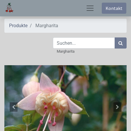
Kontakt
Produkte
Margharita
Margharita