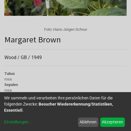
Foto:
Hans-Jürgen Schnur
Margaret Brown
Wood /
GB
/
1949
Tubus
rosa
Sepalen
rosa
Korolle/Petalen
Wir sammeln und verarbeiten Ihre persönlichen Daten für die
kräftiges pinkrosa
folgenden Zwecke:
Besucher Wiedererkennung/Statistiken,
Staubgefäße
Essentiell
.
rosa
Stempel
Einstellungen
...
Ablehnen
Akzeptieren
creme
Knospe/Blüte