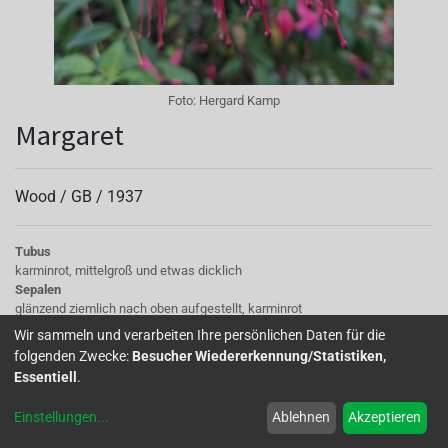
Foto:
Hergard Kamp
Margaret
Wood /
GB
/
1937
Tubus
karminrot, mittelgroß und etwas dicklich
Sepalen
glänzend ziemlich nach oben aufgestellt, karminrot
Korolle/Petalen
Wir sammeln und verarbeiten Ihre persönlichen Daten für die
Petalen: violett-purpur gemasert, an der Basis dunkelrote Aderung in
folgenden Zwecke:
Besucher Wiedererkennung/Statistiken,
Hellros, violett-purpur gemasert
Essentiell
.
Staubgefäße
Pollen dunkelrosa, rosa
Einstellungen
...
Ablehnen
Akzeptieren
Stempel
dunkelrosa, etwas länger