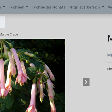
e
Fuchsien
Fuchsie des Monats
Mitgliederbereich
Ve
M
Marble Crepe
Ma
Elt