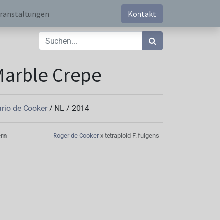
ranstaltungen
Kontakt
arble Crepe
rio de Cooker
/
NL
/
2014
ern
Roger de Cooker
x tetraploid F. fulgens