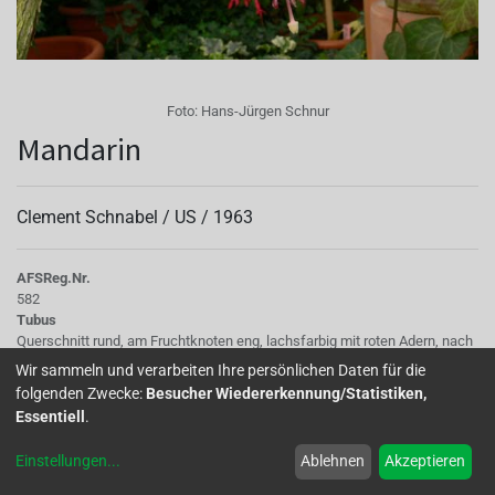
Foto:
Hans-Jürgen Schnur
Mandarin
Clement Schnabel /
US
/
1963
AFS
Reg.Nr.
582
Tubus
Querschnitt rund, am Fruchtknoten eng, lachsfarbig mit roten Adern, nach
10mm weiter und köcherförmig
Wir sammeln und verarbeiten Ihre persönlichen Daten für die
Sepalen
folgenden Zwecke:
Besucher Wiedererkennung/Statistiken,
Kelchblätter nach oben gebogen, innen Krepp., lachsfarbig bis zur Hälfte
Essentiell
.
dann weiß mit grünen Spitzen, symmetrisch
Korolle/Petalen
Einstellungen
...
Ablehnen
Akzeptieren
Ansatz orange, Form rund mit Einbuchtungen am Rand., Kronenblätter
nach innen gefaltet , kompakt geschlossen nicht abstehend