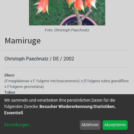
Foto:
Christoph Paechnatz
Mamiruge
Christoph Paechnatz /
DE
/
2002
Eltern
(F.magdalenae x F. fulgens michoacanensis) x (F.fulgens rubra grandiflora
x F.fulgens gesneriana)
Tubus
dick, lang, orange bis rot
Wir sammeln und verarbeiten Ihre persönlichen Daten für die
Sepalen
folgenden Zwecke:
Besucher Wiedererkennung/Statistiken,
an den Spitzen hellgrün, sonst rot-orange
Essentiell
.
Korolle/Petalen
rot-orange
Einstellungen
...
Ablehnen
Akzeptieren
Knospe/Blüte
Blütenform: ähnlich F.magdalenae