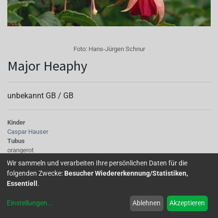
Foto:
Hans-Jürgen Schnur
Major Heaphy
unbekannt GB /
GB
Kinder
Caspar Hauser
Tubus
orangerot
Sepalen
Wir sammeln und verarbeiten Ihre persönlichen Daten für die
grüne Spitzen, orangerot
folgenden Zwecke:
Besucher Wiedererkennung/Statistiken,
Korolle/Petalen
Essentiell
.
einfach, ziegelrot
Staubgefäße
Einstellungen
...
Ablehnen
Akzeptieren
rot
Stempel