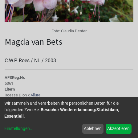
Foto:
Claudia Denter
Magda van Bets
C.W.P. Roes /
NL
/
2003
AFS
Reg.Nr.
5361
Eltern
Roesse Dion x
Allure
Tubus
Wir sammeln und verarbeiten Ihre persönlichen Daten für die
Röhre lang
folgenden Zwecke:
Besucher Wiedererkennung/Statistiken,
Sepalen
Essentiell
.
cremeweiß mit grünen Spitzen
Korolle/Petalen
Einstellungen
...
Ablehnen
Akzeptieren
weiß-rosa
Knospe/Blüte