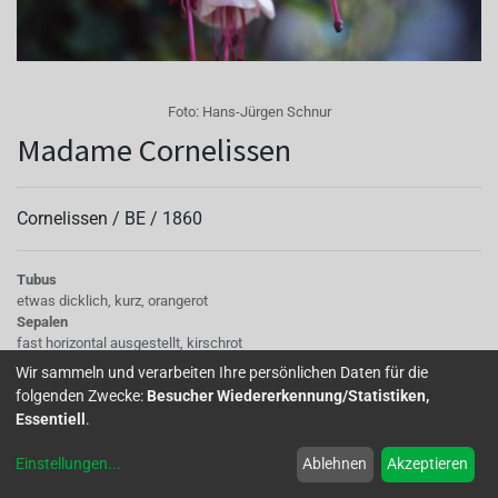
Foto:
Hans-Jürgen Schnur
Madame Cornelissen
Cornelissen /
BE
/
1860
Tubus
etwas dicklich, kurz, orangerot
Sepalen
fast horizontal ausgestellt, kirschrot
Korolle/Petalen
Wir sammeln und verarbeiten Ihre persönlichen Daten für die
Petalen kirschrot, halbgefüllt bis gefüllt, mit roter Aderung an der Basis,
folgenden Zwecke:
Besucher Wiedererkennung/Statistiken,
weiß
Essentiell
.
Staubgefäße
rosa -braun
Einstellungen
...
Ablehnen
Akzeptieren
Stempel
lang