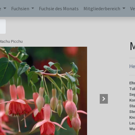
e
Fuchsien
Fuchsie des Monats
Mitgliederbereich
Ve
Machu Picchu
He
Elt
Tu
Se
Kor
St
St
Kn
La
Wu