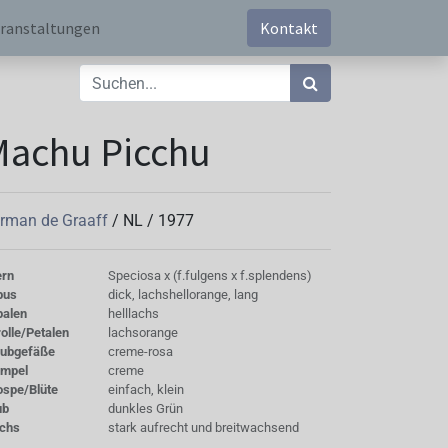
ranstaltungen
Kontakt
Machu Picchu
rman de Graaff
/
NL
/
1977
ern
Speciosa x (f.fulgens x f.splendens)
bus
dick, lachshellorange, lang
palen
helllachs
olle/Petalen
lachsorange
aubgefäße
creme-rosa
empel
creme
ospe/Blüte
einfach, klein
ub
dunkles Grün
chs
stark aufrecht und breitwachsend