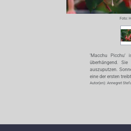
Foto:
H
'Macchu Picchu' i
überhängend. Sie 
auszuputzen. Sonne
eine der ersten trei
Autor(en):
Annegret Stef