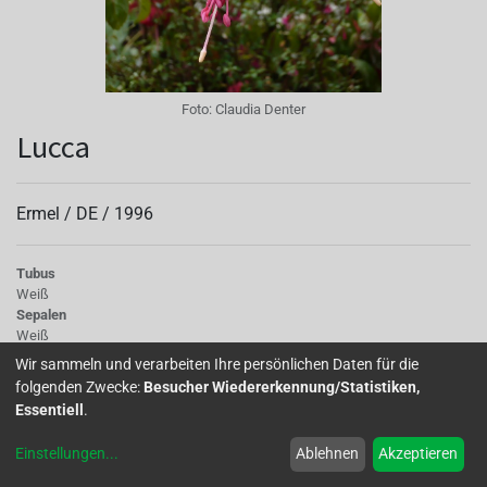
Foto:
Claudia Denter
Lucca
Ermel /
DE
/
1996
Tubus
Weiß
Sepalen
Weiß
Korolle/Petalen
Wir sammeln und verarbeiten Ihre persönlichen Daten für die
Weiß
folgenden Zwecke:
Besucher Wiedererkennung/Statistiken,
Knospe/Blüte
Essentiell
.
einfach
Laub
Einstellungen
...
Ablehnen
Akzeptieren
kräftiges Grün
Wuchs