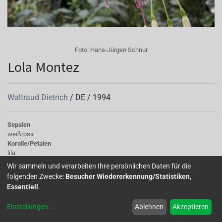
Foto:
Hans-Jürgen Schnur
Lola Montez
Waltraud Dietrich
/
DE
/
1994
Sepalen
weißrosa
Korolle/Petalen
lila
Knospe/Blüte
Wir sammeln und verarbeiten Ihre persönlichen Daten für die
gefüllt
folgenden Zwecke:
Besucher Wiedererkennung/Statistiken,
Wuchs
Essentiell
.
halb hängend
Einstellungen
...
Ablehnen
Akzeptieren