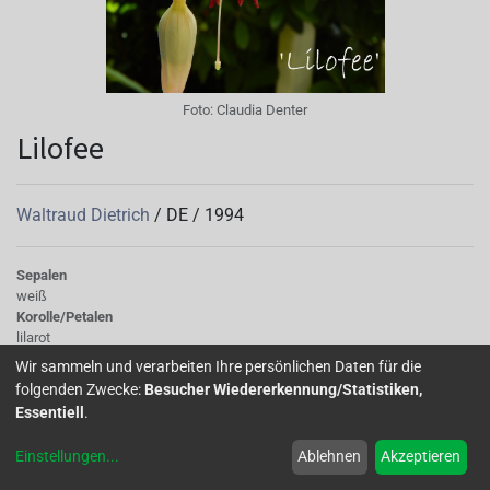
Foto:
Claudia Denter
Lilofee
Waltraud Dietrich
/
DE
/
1994
Sepalen
weiß
Korolle/Petalen
lilarot
Knospe/Blüte
Wir sammeln und verarbeiten Ihre persönlichen Daten für die
gross, halb gefüllt
folgenden Zwecke:
Besucher Wiedererkennung/Statistiken,
Wuchs
Essentiell
.
stehend
Einstellungen
...
Ablehnen
Akzeptieren
'Lilofee' wächst lax, aufrecht und eignet sich sehr gut als