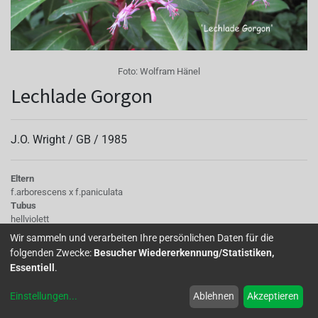
Foto:
Wolfram Hänel
Lechlade Gorgon
J.O. Wright /
GB
/
1985
Eltern
f.arborescens x f.paniculata
Tubus
hellviolett
Sepalen
Wir sammeln und verarbeiten Ihre persönlichen Daten für die
hellviolett
folgenden Zwecke:
Besucher Wiedererkennung/Statistiken,
Korolle/Petalen
Essentiell
.
hellviolett
Knospe/Blüte
Einstellungen
...
Ablehnen
Akzeptieren
einfach, klein
Laub