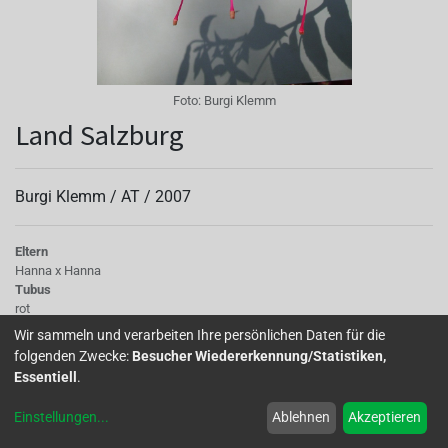
Foto:
Burgi Klemm
Land Salzburg
Burgi Klemm /
AT
/
2007
Eltern
Hanna x Hanna
Tubus
rot
Sepalen
Wir sammeln und verarbeiten Ihre persönlichen Daten für die
leicht zurückgeschlagen, rot
folgenden Zwecke:
Besucher Wiedererkennung/Statistiken,
Korolle/Petalen
Essentiell
.
intensiv rot
Staubgefäße
Einstellungen
...
Ablehnen
Akzeptieren
hell
Stempel