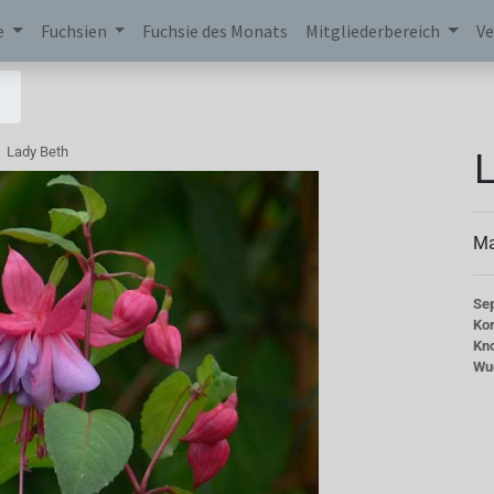
e
Fuchsien
Fuchsie des Monats
Mitgliederbereich
Ve
L
Lady Beth
Ma
Se
Kor
Kn
Wu