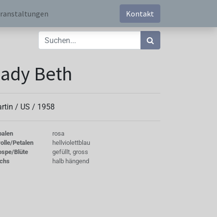
ranstaltungen
Kontakt
ady Beth
rtin /
US
/
1958
palen
rosa
olle/Petalen
hellviolettblau
ospe/Blüte
gefüllt, gross
chs
halb hängend