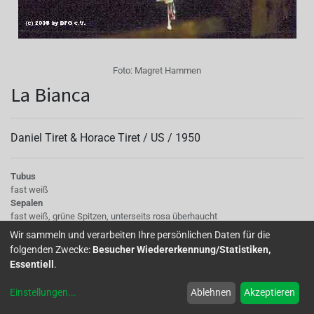
Foto:
Magret Hammen
La Bianca
Daniel Tiret & Horace Tiret /
US
/
1950
Tubus
fast weiß
Sepalen
fast weiß, grüne Spitzen, unterseits rosa überhaucht
Korolle/Petalen
Wir sammeln und verarbeiten Ihre persönlichen Daten für die
gefüllt, hell, lilarosa
folgenden Zwecke:
Besucher Wiedererkennung/Statistiken,
Staubgefäße
Essentiell
.
hellrot
Stempel
Einstellungen
...
Ablehnen
Akzeptieren
sehr lang, weiß
Laub