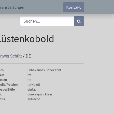
ranstaltungen
Kontakt
Küstenkobold
rtwig Schütt
/
DE
ern
unbekannt x unbekannt
bus
rot
palen
rot
olle/Petalen
rotviolett
ospe/Blüte
einfach
ub
dunkelgrün, klein
chs
aufrecht