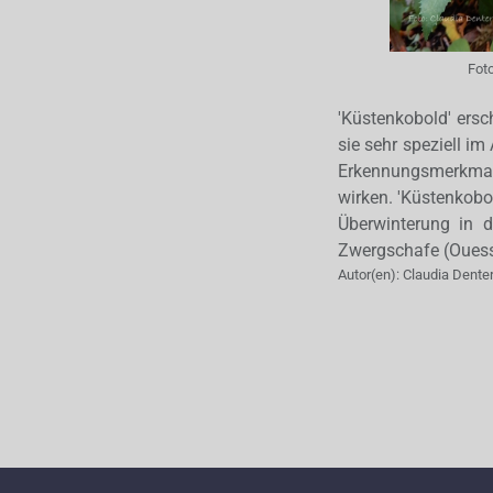
Fot
'Küstenkobold' ersc
sie sehr speziell im
Erkennungsmerkmal
wirken. 'Küstenkobol
Überwinterung in d
Zwergschafe (Ouess
Autor(en):
Claudia Dente