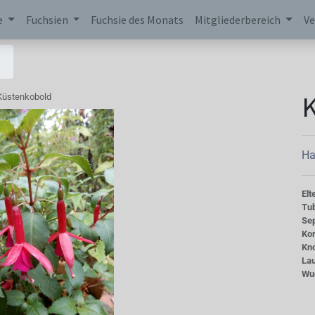
e
Fuchsien
Fuchsie des Monats
Mitgliederbereich
Ve
Küstenkobold
Ha
Elt
Tu
Se
Kor
Kn
La
Wu