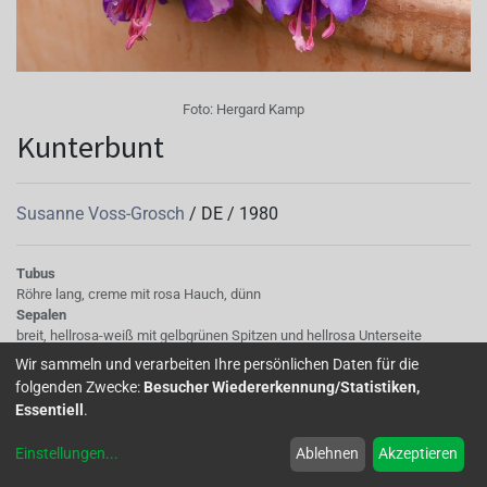
Foto:
Hergard Kamp
Kunterbunt
Susanne Voss-Grosch
/
DE
/
1980
Tubus
Röhre lang, creme mit rosa Hauch, dünn
Sepalen
breit, hellrosa-weiß mit gelbgrünen Spitzen und hellrosa Unterseite
Korolle/Petalen
Wir sammeln und verarbeiten Ihre persönlichen Daten für die
hellviolettblau mit rosa Flecken panaschiert
folgenden Zwecke:
Besucher Wiedererkennung/Statistiken,
Knospe/Blüte
Essentiell
.
halbgefüllt
Wuchs
Einstellungen
...
Ablehnen
Akzeptieren
locker aufrechter Wuchs