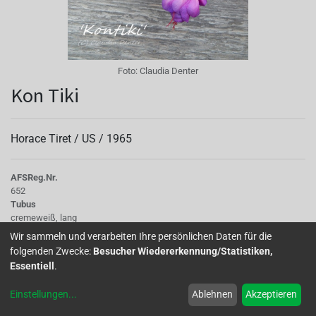
Foto:
Claudia Denter
Kon Tiki
Horace Tiret /
US
/
1965
AFS
Reg.Nr.
652
Tubus
cremeweiß, lang
Sepalen
Wir sammeln und verarbeiten Ihre persönlichen Daten für die
lang, stark zurückgeschlagen, weiß
folgenden Zwecke:
Besucher Wiedererkennung/Statistiken,
Korolle/Petalen
Essentiell
.
violettblau zum Verblühen hin helllila
Knospe/Blüte
Einstellungen
...
Ablehnen
Akzeptieren
gefüllt
Laub