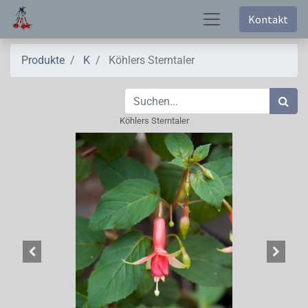
Kontakt
Produkte
K
Köhlers Sterntaler
Köhlers Sterntaler