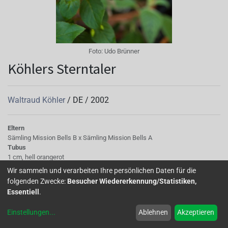
Foto:
Udo Brünner
Köhlers Sterntaler
Waltraud Köhler
/
DE
/
2002
Eltern
Sämling Mission Bells B x Sämling Mission Bells A
Tubus
1 cm, hell orangerot
Sepalen
Wir sammeln und verarbeiten Ihre persönlichen Daten für die
Oberseite: kräftiges Rotorange, Unterseite: blaß cremfarbig, grüne
folgenden Zwecke:
Besucher Wiedererkennung/Statistiken,
Spitzen, zur Spitze creme und grün verlaufend
Essentiell
.
Korolle/Petalen
einfach gefüllt, ziegelrot
Einstellungen
...
Ablehnen
Akzeptieren
Staubgefäße
creme, kurz