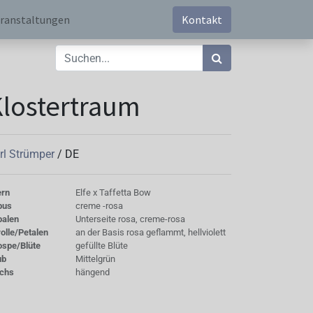
ranstaltungen
Kontakt
lostertraum
rl Strümper
/
DE
ern
Elfe x Taffetta Bow
bus
creme -rosa
palen
Unterseite rosa, creme-rosa
olle/Petalen
an der Basis rosa geflammt, hellviolett
ospe/Blüte
gefüllte Blüte
ub
Mittelgrün
chs
hängend