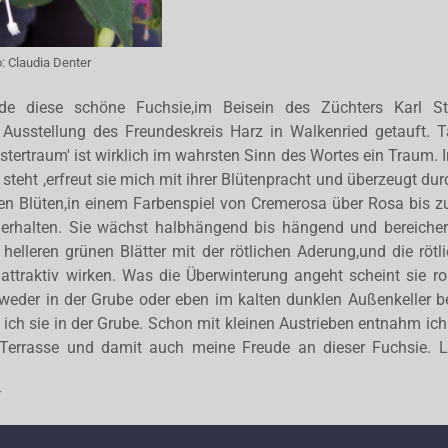
o:
Claudia Denter
de diese schöne Fuchsie,im Beisein des Züchters Karl St
 Ausstellung des Freundeskreis Harz in Walkenried getauft. 
ostertraum' ist wirklich im wahrsten Sinn des Wortes ein Traum. I
steht ,erfreut sie mich mit ihrer Blütenpracht und überzeugt durc
en Blüten,in einem Farbenspiel von Cremerosa über Rosa bis z
erhalten. Sie wächst halbhängend bis hängend und bereicher
helleren grünen Blätter mit der rötlichen Aderung,und die röt
attraktiv wirken. Was die Überwinterung angeht scheint sie ro
weder in der Grube oder eben im kalten dunklen Außenkeller b
 ich sie in der Grube. Schon mit kleinen Austrieben entnahm ich 
 Terrasse und damit auch meine Freude an dieser Fuchsie. 
r