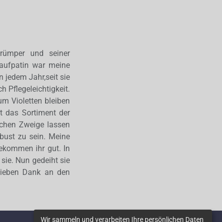
rümper und seiner
Taufpatin war meine
n jedem Jahr,seit sie
h Pflegeleichtigkeit.
um Violetten bleiben
t das Sortiment der
lichen Zweige lassen
bust zu sein. Meine
ekommen ihr gut. In
sie. Nun gedeiht sie
Lieben Dank an den
Wir sammeln und verarbeiten Ihre persönlichen Daten