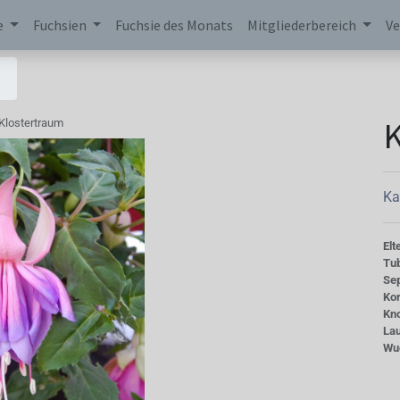
e
Fuchsien
Fuchsie des Monats
Mitgliederbereich
Ve
K
Klostertraum
Ka
Elt
Tu
Se
Kor
Kn
La
Wu