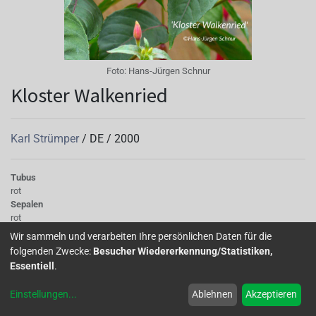
Foto:
Hans-Jürgen Schnur
Kloster Walkenried
Karl Strümper
/
DE
/
2000
Tubus
rot
Sepalen
rot
Korolle/Petalen
Wir sammeln und verarbeiten Ihre persönlichen Daten für die
weiß
folgenden Zwecke:
Besucher Wiedererkennung/Statistiken,
Knospe/Blüte
Essentiell
.
einfach
Wuchs
Einstellungen
...
Ablehnen
Akzeptieren
halbhängend