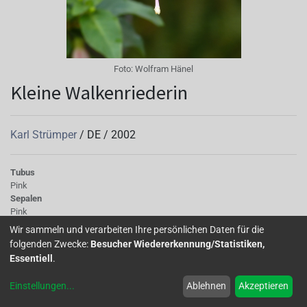
Foto:
Wolfram Hänel
Kleine Walkenriederin
Karl Strümper
/
DE
/
2002
Tubus
Pink
Sepalen
Pink
Korolle/Petalen
Wir sammeln und verarbeiten Ihre persönlichen Daten für die
Rosa
folgenden Zwecke:
Besucher Wiedererkennung/Statistiken,
Staubgefäße
Essentiell
.
Rosa
Stempel
Einstellungen
...
Ablehnen
Akzeptieren
Hellrosa
Knospe/Blüte