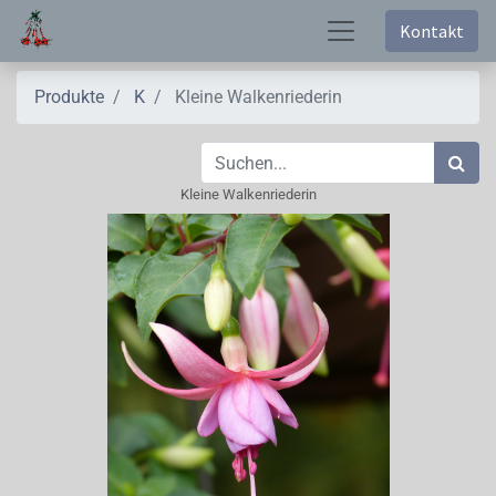
Kontakt
Produkte
K
Kleine Walkenriederin
Kleine Walkenriederin