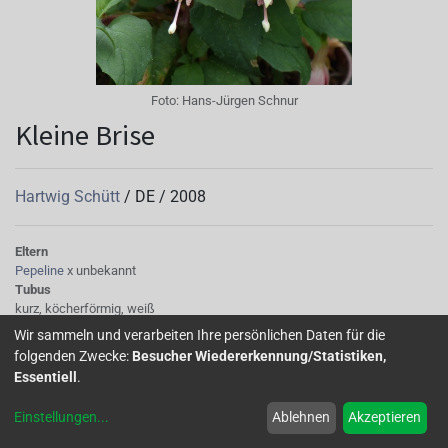
Foto:
Hans-Jürgen Schnur
Kleine Brise
Hartwig Schütt
/
DE
/
2008
Eltern
Pepeline
x unbekannt
Tubus
kurz, köcherförmig, weiß
Sepalen
Wir sammeln und verarbeiten Ihre persönlichen Daten für die
weiß
folgenden Zwecke:
Besucher Wiedererkennung/Statistiken,
Korolle/Petalen
Essentiell
.
rot, rund
Knospe/Blüte
Einstellungen
...
Ablehnen
Akzeptieren
einfach
Laub