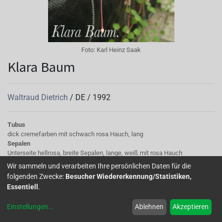
Foto:
Karl Heinz Saak
Klara Baum
Waltraud Dietrich
/
DE
/
1992
Tubus
dick cremefarben mit schwach rosa Hauch, lang
Sepalen
Unterseite hellrosa, breite Sepalen, lange, weiß mit rosa Hauch
Korolle/Petalen
Wir sammeln und verarbeiten Ihre persönlichen Daten für die
einfach, karmin-violett
folgenden Zwecke:
Besucher Wiedererkennung/Statistiken,
Staubgefäße
Essentiell
.
mittellang, rosa
Stempel
Einstellungen
...
Ablehnen
Akzeptieren
lang, weiß
Knospe/Blüte