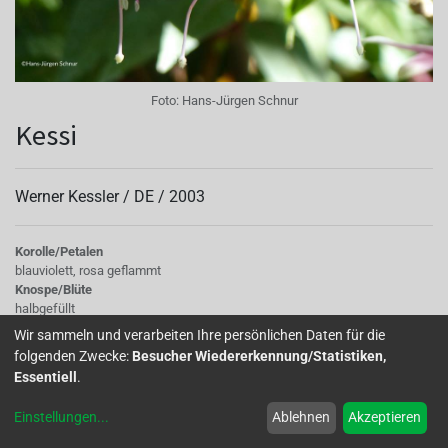
Foto:
Hans-Jürgen Schnur
Kessi
Werner Kessler /
DE
/
2003
Korolle/Petalen
blauviolett, rosa geflammt
Knospe/Blüte
halbgefüllt
Wuchs
Wir sammeln und verarbeiten Ihre persönlichen Daten für die
stehend
folgenden Zwecke:
Besucher Wiedererkennung/Statistiken,
Essentiell
.
Einstellungen
...
Ablehnen
Akzeptieren
Home
Über uns
Galerie
Mitglied werden
Forum