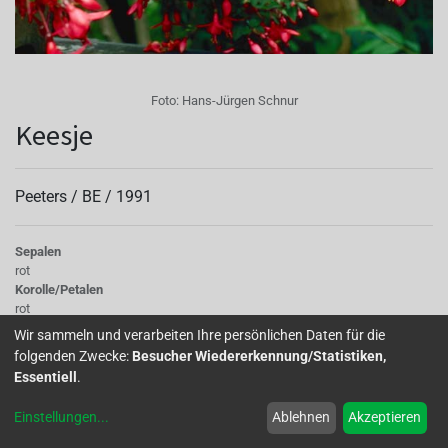
Foto:
Hans-Jürgen Schnur
Keesje
Peeters /
BE
/
1991
Sepalen
rot
Korolle/Petalen
rot
Knospe/Blüte
Wir sammeln und verarbeiten Ihre persönlichen Daten für die
einfach, klein
folgenden Zwecke:
Besucher Wiedererkennung/Statistiken,
Wuchs
Essentiell
.
halb hängend
Einstellungen
...
Ablehnen
Akzeptieren