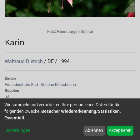
Foto:
Hans-Jürgen Schnur
Karin
Waltraud Dietrich
/
DE
/
1994
Kinder
Freundeskreis Süd
,
Schöne Münchnerin
Sepalen
rot
Korolle/Petalen
Wir sammeln und verarbeiten Ihre persönlichen Daten für die
blau
folgenden Zwecke:
Besucher Wiedererkennung/Statistiken,
Knospe/Blüte
Essentiell
.
gefüllt, gross
Wuchs
Einstellungen
...
Ablehnen
Akzeptieren
stehend